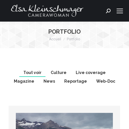
Search:
PORTFOLIO
Accueil
Portfolio
Vous êtes ici :
Tout voir
Culture
Live coverage
Magazine
News
Reportage
Web-Doc