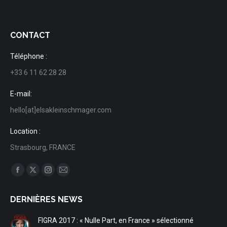
CONTACT
Téléphone :
+33 6 11 62 28 28
E-mail:
hello[at]elsakleinschmager.com
Location :
Strasbourg, FRANCE
Trouvez nous sur :
Facebook
X
Instagram
Mail
page
page
page
page
DERNIÈRES NEWS
opens
opens
opens
opens
in
in
in
in
FIGRA 2017 : « Nulle Part, en France » sélectionné