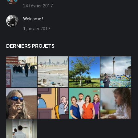
new
new
new
new
24 février 2017
window
window
window
window
Welcome !
1 janvier 2017
DERNIERS PROJETS