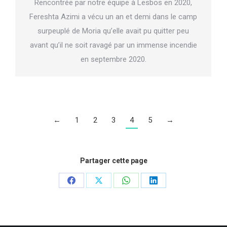
Rencontrée par notre équipe à Lesbos en 2020,
Fereshta Azimi a vécu un an et demi dans le camp
surpeuplé de Moria qu’elle avait pu quitter peu
avant qu’il ne soit ravagé par un immense incendie
en septembre 2020.
←
1
2
3
4
5
→
Partager cette page
Share
Share
Share
Share
on
on
on
on
Facebook
X
WhatsApp
LinkedIn