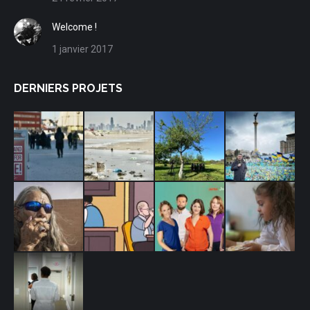
window
window
window
window
Welcome !
1 janvier 2017
DERNIERS PROJETS