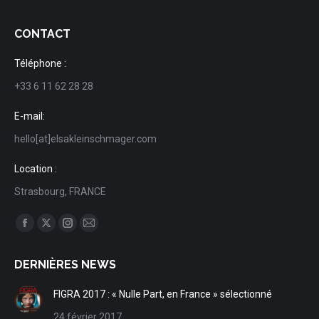
CONTACT
Téléphone :
+33 6 11 62 28 28
E-mail:
hello[at]elsakleinschmager.com
Location :
Strasbourg, FRANCE
Trouvez nous sur :
Facebook
X
Instagram
Mail
page
page
page
page
DERNIÈRES NEWS
opens
opens
opens
opens
in
in
in
in
FIGRA 2017 : « Nulle Part, en France » sélectionné
new
new
new
new
24 février 2017