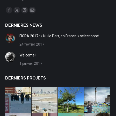
Trouvez nous sur :
Facebook
X
Instagram
Mail
page
page
page
page
DERNIÈRES NEWS
opens
opens
opens
opens
in
in
in
in
FIGRA 2017 : « Nulle Part, en France » sélectionné
new
new
new
new
24 février 2017
window
window
window
window
Welcome !
1 janvier 2017
DERNIERS PROJETS