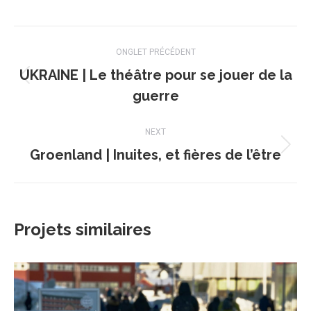
on
on
on
on
Facebook
X
WhatsApp
LinkedIn
Navigation
ONGLET PRÉCÉDENT
de
UKRAINE | Le théâtre pour se jouer de la
Onglet
commentaire
guerre
précédent
NEXT
Groenland | Inuites, et fières de l’être
Projets
similaires
Projets similaires