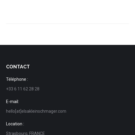
CONTACT
Téléphone :
+33 6 11 62 28 28
E-mail:
hello[at]elsakleinschmager.com
Location :
Strasbourg, FRANCE