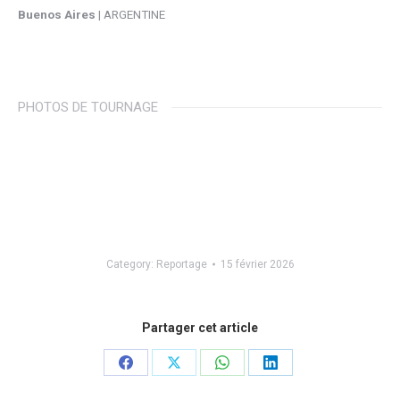
Buenos Aires
| ARGENTINE
PHOTOS DE TOURNAGE
Category:
Reportage
15 février 2026
Partager cet article
Share
Share
Share
Share