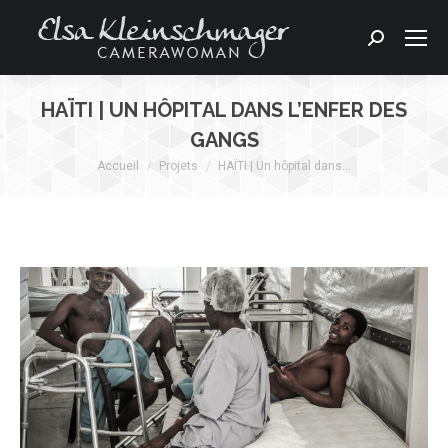
Search:
HAÏTI | UN HÔPITAL DANS L’ENFER DES
GANGS
Accueil
Projets
HAÏTI | Un hôpital dans…
Vous êtes ici :