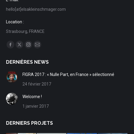
hello[at]elsakleinschmager.com
Location :
Strasbourg, FRANCE
Trouvez nous sur :
Facebook
X
Instagram
Mail
page
page
page
page
DERNIÈRES NEWS
opens
opens
opens
opens
in
in
in
in
FIGRA 2017 : « Nulle Part, en France » sélectionné
new
new
new
new
24 février 2017
window
window
window
window
Welcome !
1 janvier 2017
DERNIERS PROJETS