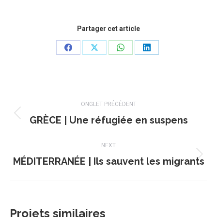
Partager cet article
Share
Share
Share
Share
on
on
on
on
Facebook
X
WhatsApp
LinkedIn
Navigation
ONGLET PRÉCÉDENT
de
GRÈCE | Une réfugiée en suspens
Onglet
précédent
commentaire
NEXT
MÉDITERRANÉE | Ils sauvent les migrants
Projets
similaires
Projets similaires