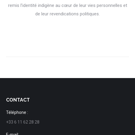
remis l’identité indigène au cœur de leur vies personnelles et
de leur revendications politiques.
CONTACT
Téléphone :
+33 6 11 62 28 28
E-mail: