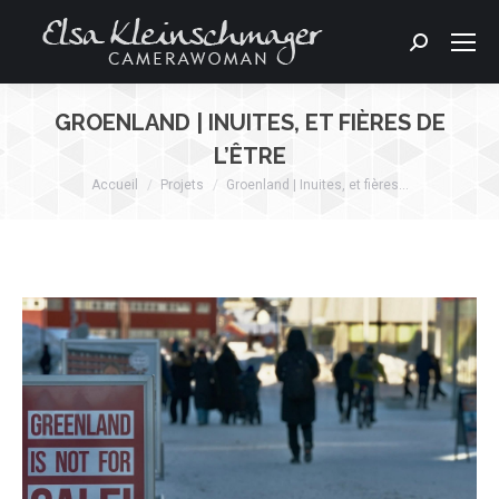
Search:
GROENLAND | INUITES, ET FIÈRES DE
L’ÊTRE
Accueil
Projets
Groenland | Inuites, et fières…
Vous êtes ici :