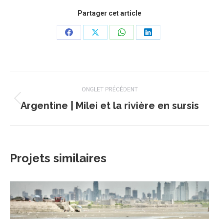
Partager cet article
Share
Share
Share
Share
on
on
on
on
Facebook
X
WhatsApp
LinkedIn
Navigation
ONGLET PRÉCÉDENT
de
Argentine | Milei et la rivière en sursis
Onglet
précédent
commentaire
Projets similaires