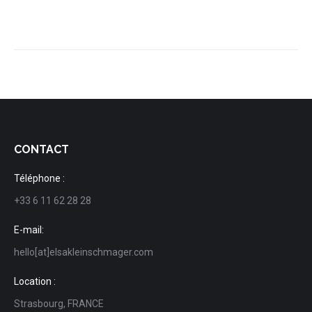
CONTACT
Téléphone :
+33 6 11 62 28 28
E-mail:
hello[at]elsakleinschmager.com
Location :
Strasbourg, FRANCE