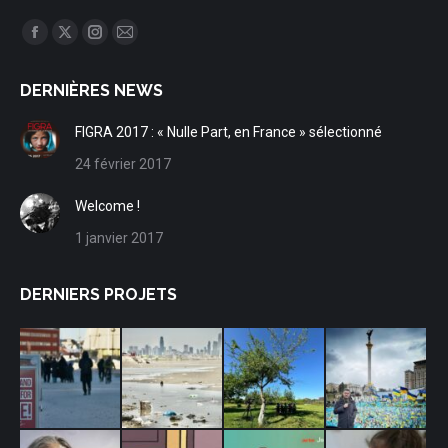
Trouvez nous sur :
Facebook
X
Instagram
Mail
page
page
page
page
DERNIÈRES NEWS
opens
opens
opens
opens
in
in
in
in
FIGRA 2017 : « Nulle Part, en France » sélectionné
new
new
new
new
24 février 2017
window
window
window
window
Welcome !
1 janvier 2017
DERNIERS PROJETS