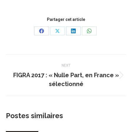
Partager cet article
Share
Share
Share
Share
on
on
on
on
Facebook
X
LinkedIn
WhatsApp
Post
NEXT
navigation
FIGRA 2017 : « Nulle Part, en France »
Next
sélectionné
post:
Postes similaires