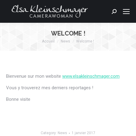
Search:
WELCOME !
Accueil
News
Welcome !
Vous êtes ici :
Bienvenue sur mon website
www.elsakleinschmager.com
Vous y trouverez mes derniers reportages !
Bonne visite
Category:
News
1 janvier 2017