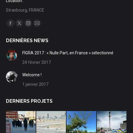
Location :
Strasbourg, FRANCE
Trouvez nous sur :
Facebook
X
Instagram
Mail
page
page
page
page
DERNIÈRES NEWS
opens
opens
opens
opens
in
in
in
in
FIGRA 2017 : « Nulle Part, en France » sélectionné
new
new
new
new
24 février 2017
window
window
window
window
Welcome !
1 janvier 2017
DERNIERS PROJETS