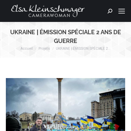
Search:
UKRAINE | ÉMISSION SPÉCIALE 2 ANS DE
GUERRE
Accueil
Projets
UKRAINE | ÉMISSION SPÉCIALE 2…
Vous êtes ici :