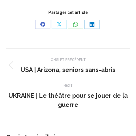
Partager cet article
Share
Share
Share
Share
on
on
on
on
Facebook
X
WhatsApp
LinkedIn
Navigation
ONGLET PRÉCÉDENT
de
USA | Arizona, seniors sans-abris
Onglet
précédent
commentaire
NEXT
UKRAINE | Le théâtre pour se jouer de la
Projets
guerre
similaires