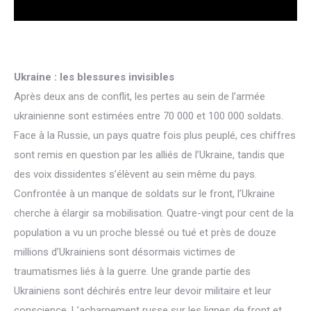
Ukraine : les blessures invisibles
Après deux ans de conflit, les pertes au sein de l’armée
ukrainienne sont estimées entre 70 000 et 100 000 soldats.
Face à la Russie, un pays quatre fois plus peuplé, ces chiffres
sont remis en question par les alliés de l’Ukraine, tandis que
des voix dissidentes s’élèvent au sein même du pays.
Confrontée à un manque de soldats sur le front, l’Ukraine
cherche à élargir sa mobilisation. Quatre-vingt pour cent de la
population a vu un proche blessé ou tué et près de douze
millions d’Ukrainiens sont désormais victimes de
traumatismes liés à la guerre. Une grande partie des
Ukrainiens sont déchirés entre leur devoir militaire et leur
conscience. L’acharnement russe sur les lignes de front et