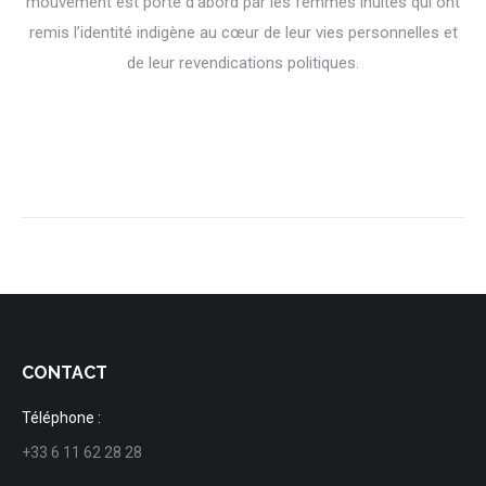
mouvement est porté d’abord par les femmes inuites qui ont
remis l’identité indigène au cœur de leur vies personnelles et
de leur revendications politiques.
CONTACT
Téléphone :
+33 6 11 62 28 28