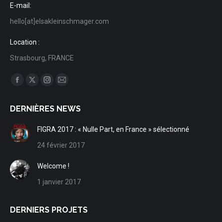
E-mail:
hello[at]elsakleinschmager.com
Location :
Strasbourg, FRANCE
Trouvez nous sur :
Facebook
X
Instagram
Mail
page
page
page
page
DERNIÈRES NEWS
opens
opens
opens
opens
in
in
in
in
FIGRA 2017 : « Nulle Part, en France » sélectionné
new
new
new
new
24 février 2017
window
window
window
window
Welcome !
1 janvier 2017
DERNIERS PROJETS