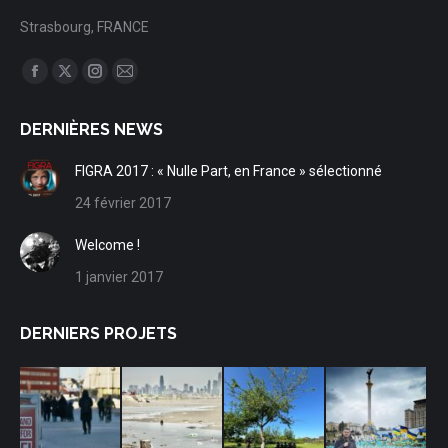
Strasbourg, FRANCE
Trouvez nous sur :
Facebook
X
Instagram
Mail
page
page
page
page
DERNIÈRES NEWS
opens
opens
opens
opens
in
in
in
in
FIGRA 2017 : « Nulle Part, en France » sélectionné
new
new
new
new
24 février 2017
window
window
window
window
Welcome !
1 janvier 2017
DERNIERS PROJETS