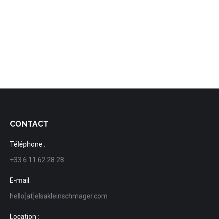
CONTACT
Téléphone :
+33 6 11 62 28 28
E-mail:
hello[at]elsakleinschmager.com
Location :