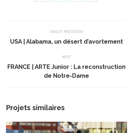
Share
Share
Share
Share
on
on
on
on
Facebook
X
WhatsApp
LinkedIn
Navigation
ONGLET PRÉCÉDENT
de
USA | Alabama, un désert d’avortement
Onglet
précédent
commentaire
NEXT
FRANCE | ARTE Junior : La reconstruction
Projets
de Notre-Dame
similaires
Projets similaires