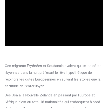
Ces migrants Érythréen et Soudanais avaient quitté les côtes
libyennes dans la nuit préférant le rêve hypothétique de
rejoindre les côtes Européennes en suivant les étoiles que la
certitude de l’enfer libyen.
Des Usa à la Nouvelle Zélande en passant par l’Europe et
l’Afrique c’est au total 18 nationalités qui embarquent à bord