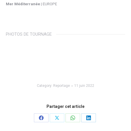
Mer
Méditerranée
| EUROPE
PHOTOS DE TOURNAGE
Category:
Reportage
11 juin 2022
Partager cet article
Share
Share
Share
Share
on
on
on
on