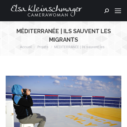
Search:
MÉDITERRANÉE | ILS SAUVENT LES
MIGRANTS
Accueil
Projets
MÉDITERRANÉE | Ils sauvent les…
Vous êtes ici :