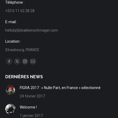
Téléphone :
+33 6 11 62 28 28
E-mail:
hello[at]elsakleinschmager.com
Location :
Strasbourg, FRANCE
Trouvez nous sur :
Facebook
X
Instagram
Mail
page
page
page
page
DERNIÈRES NEWS
opens
opens
opens
opens
in
in
in
in
FIGRA 2017 : « Nulle Part, en France » sélectionné
new
new
new
new
24 février 2017
window
window
window
window
Welcome !
1 janvier 2017