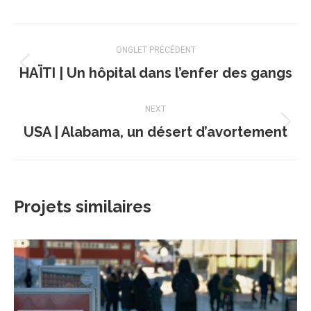
Facebook
X
WhatsApp
LinkedIn
Navigation
ONGLET PRÉCÉDENT
de
HAÏTI | Un hôpital dans l’enfer des gangs
Onglet
précédent
commentaire
NEXT
USA | Alabama, un désert d’avortement
Projets
similaires
Projets similaires