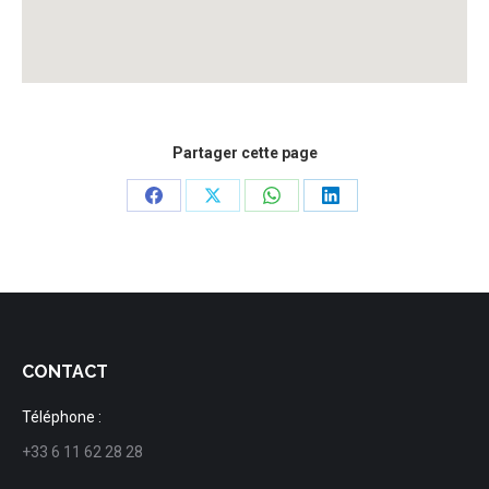
Partager cette page
Share
Share
Share
Share
on
on
on
on
Facebook
X
WhatsApp
LinkedIn
CONTACT
Téléphone :
+33 6 11 62 28 28