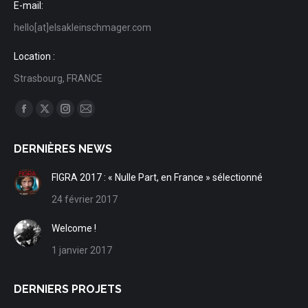
E-mail:
hello[at]elsakleinschmager.com
Location :
Strasbourg, FRANCE
Trouvez nous sur :
Facebook
X
Instagram
Mail
page
page
page
page
DERNIÈRES NEWS
opens
opens
opens
opens
in
in
in
in
FIGRA 2017 : « Nulle Part, en France » sélectionné
new
new
new
new
24 février 2017
window
window
window
window
Welcome !
1 janvier 2017
DERNIERS PROJETS