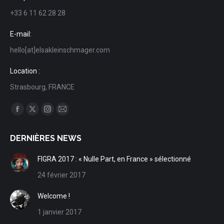
+33 6 11 62 28 28
E-mail:
hello[at]elsakleinschmager.com
Location :
Strasbourg, FRANCE
Trouvez nous sur :
Facebook
X
Instagram
Mail
page
page
page
page
DERNIÈRES NEWS
opens
opens
opens
opens
in
in
in
in
FIGRA 2017 : « Nulle Part, en France » sélectionné
new
new
new
new
24 février 2017
window
window
window
window
Welcome !
1 janvier 2017