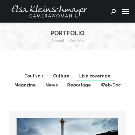
Search:
PORTFOLIO
Accueil
Portfolio
Vous êtes ici :
Tout voir
Culture
Live coverage
Magazine
News
Reportage
Web-Doc