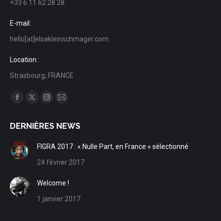
+33 6 11 62 28 28
E-mail:
hello[at]elsakleinschmager.com
Location :
Strasbourg, FRANCE
Trouvez nous sur :
Facebook
X
Instagram
Mail
page
page
page
page
DERNIÈRES NEWS
opens
opens
opens
opens
in
in
in
in
FIGRA 2017 : « Nulle Part, en France » sélectionné
new
new
new
new
24 février 2017
window
window
window
window
Welcome !
1 janvier 2017