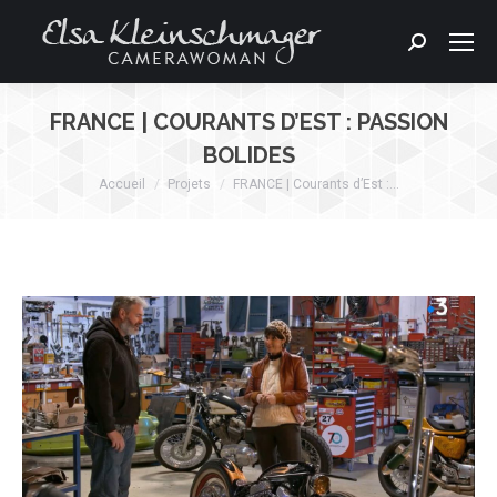
Search:
FRANCE | COURANTS D’EST : PASSION
BOLIDES
Accueil
Projets
FRANCE | Courants d’Est :…
Vous êtes ici :