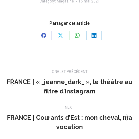
Category:
Magazine
16 mai 2021
Partager cet article
Share
Share
Share
Share
on
on
on
on
Facebook
X
WhatsApp
LinkedIn
Navigation
ONGLET PRÉCÉDENT
de
FRANCE | « _jeanne_dark_ », le théâtre au
Onglet
commentaire
filtre d’Instagram
précédent
NEXT
FRANCE | Courants d’Est : mon cheval, ma
Projets
vocation
similaires