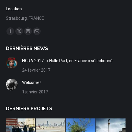
Location :
Strasbourg, FRANCE
Trouvez nous sur :
Facebook
X
Instagram
Mail
page
page
page
page
DERNIÈRES NEWS
opens
opens
opens
opens
in
in
in
in
FIGRA 2017 : « Nulle Part, en France » sélectionné
new
new
new
new
24 février 2017
window
window
window
window
Welcome !
1 janvier 2017
DERNIERS PROJETS