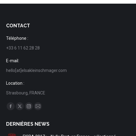
CONTACT
Téléphone :
+33 6 11 62 28 28
E-mail:
hello[at]elsakleinschmager.com
Location :
Strasbourg, FRANCE
Trouvez nous sur :
Facebook
X
Instagram
Mail
page
page
page
page
DERNIÈRES NEWS
opens
opens
opens
opens
in
in
in
in