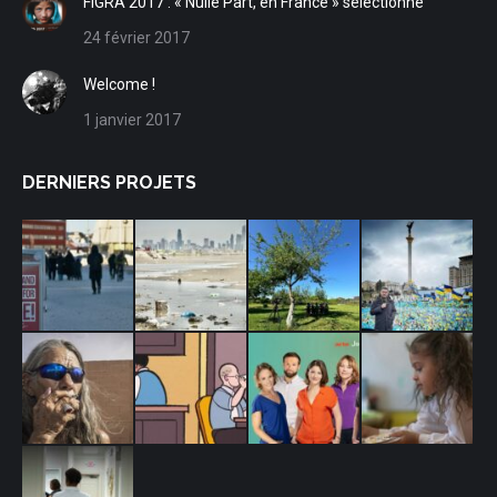
FIGRA 2017 : « Nulle Part, en France » sélectionné
new
new
new
new
24 février 2017
window
window
window
window
Welcome !
1 janvier 2017
DERNIERS PROJETS