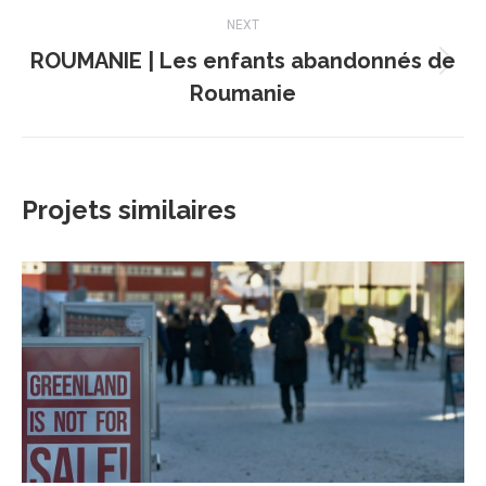
commentaire
NEXT
ROUMANIE | Les enfants abandonnés de
Projets
Roumanie
similaires
Projets similaires