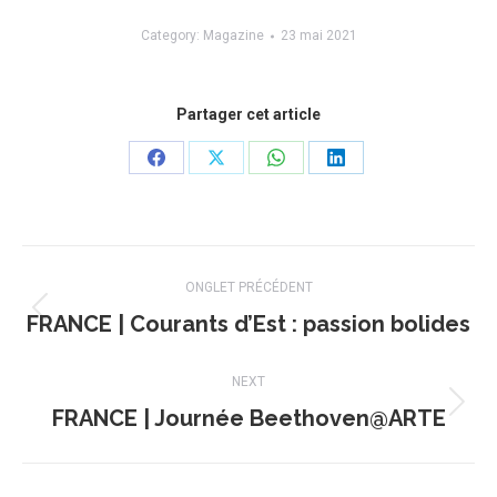
Category:
Magazine
23 mai 2021
Partager cet article
Share
Share
Share
Share
on
on
on
on
Facebook
X
WhatsApp
LinkedIn
Navigation
ONGLET PRÉCÉDENT
de
FRANCE | Courants d’Est : passion bolides
Onglet
précédent
commentaire
NEXT
FRANCE | Journée Beethoven@ARTE
Projets
similaires