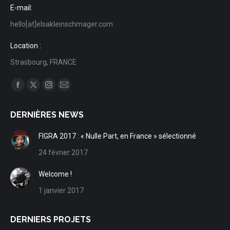
E-mail:
hello[at]elsakleinschmager.com
Location :
Strasbourg, FRANCE
Trouvez nous sur :
Facebook
X
Instagram
Mail
page
page
page
page
DERNIÈRES NEWS
opens
opens
opens
opens
in
in
in
in
FIGRA 2017 : « Nulle Part, en France » sélectionné
new
new
new
new
24 février 2017
window
window
window
window
Welcome !
1 janvier 2017
DERNIERS PROJETS