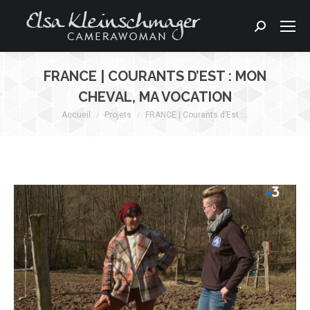
Search:
FRANCE | COURANTS D’EST : MON
CHEVAL, MA VOCATION
Accueil
Projets
FRANCE | Courants d’Est :…
Vous êtes ici :