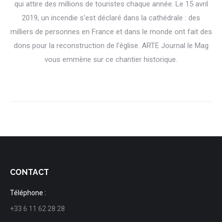
qui attire des millions de touristes chaque année. Le 15 avril
2019, un incendie s’est déclaré dans la cathédrale : des
milliers de personnes en France et dans le monde ont fait des
dons pour la reconstruction de l’église. ARTE Journal le Mag
vous emmène sur ce chantier historique.
CONTACT
Téléphone :
+33 6 11 62 28 28