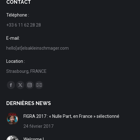
CONTACT
Téléphone :
+33 6 11 62 28 28
E-mail:
hello[at]elsakleinschmager.com
Location :
Strasbourg, FRANCE
Trouvez nous sur :
Facebook
X
Instagram
Mail
page
page
page
page
DERNIÈRES NEWS
opens
opens
opens
opens
in
in
in
in
FIGRA 2017 : « Nulle Part, en France » sélectionné
new
new
new
new
24 février 2017
window
window
window
window
Welcome !