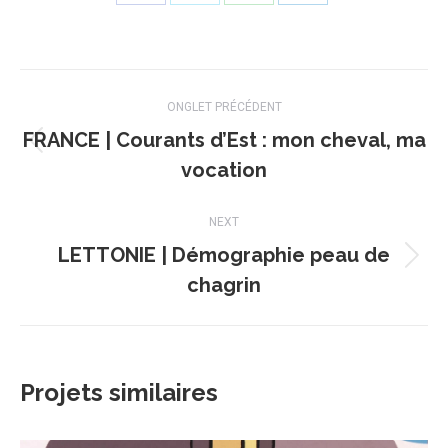
Share
Share
Share
Share
on
on
on
on
Facebook
X
WhatsApp
LinkedIn
Navigation
ONGLET PRÉCÉDENT
de
FRANCE | Courants d’Est : mon cheval, ma
Onglet
commentaire
vocation
précédent
NEXT
LETTONIE | Démographie peau de
Projets
chagrin
similaires
Projets similaires