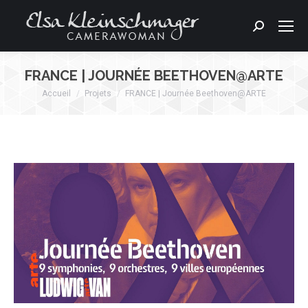
Search:
FRANCE | JOURNÉE BEETHOVEN@ARTE
Accueil
Projets
FRANCE | Journée Beethoven@ARTE
Vous êtes ici :