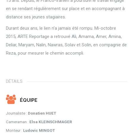
15 ans. Depuis, le Franco-Iranien a poursuivi le travail engagé
en se rendant régulièrement sur place et en accompagnant à
distance ses jeunes stagiaires.
Durant deux ans, le lien n’a jamais été rompu. Mi-octobre
2015, ARTE Reportage a retrouvé Ali, Amama, Amer, Amina,
Deliar, Maryam, Nalin, Nawras, Solav et Solin, en compagnie de
Reza, pour mesurer le chemin accompli.
DÉTAILS
ÉQUIPE
Journaliste :
Donatien HUET
Cameraman :
Elsa KLEINSCHMAGER
Monteur :
Ludovic MINGOT