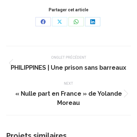
Partager cet article
Share
Share
Share
Share
on
on
on
on
Facebook
X
WhatsApp
LinkedIn
Navigation
ONGLET PRÉCÉDENT
de
PHILIPPINES | Une prison sans barreaux
Onglet
précédent
commentaire
NEXT
« Nulle part en France » de Yolande
Projets
Moreau
similaires
Projets similaires