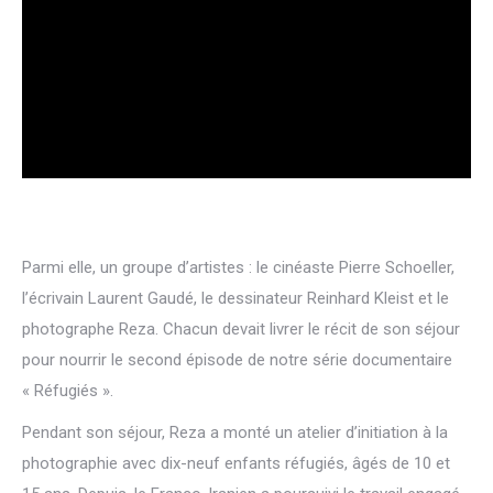
Parmi elle, un groupe d’artistes : le cinéaste Pierre Schoeller,
l’écrivain Laurent Gaudé, le dessinateur Reinhard Kleist et le
photographe Reza. Chacun devait livrer le récit de son séjour
pour nourrir le second épisode de notre série documentaire
« Réfugiés ».
Pendant son séjour, Reza a monté un atelier d’initiation à la
photographie avec dix-neuf enfants réfugiés, âgés de 10 et