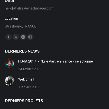
E-mail:
hello[at]elsakleinschmager.com
Location :
Strasbourg, FRANCE
Trouvez nous sur :
Facebook
X
Instagram
Mail
page
page
page
page
DERNIÈRES NEWS
opens
opens
opens
opens
in
in
in
in
FIGRA 2017 : « Nulle Part, en France » sélectionné
new
new
new
new
24 février 2017
window
window
window
window
Welcome !
1 janvier 2017
DERNIERS PROJETS