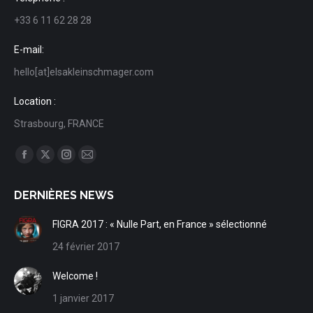
+33 6 11 62 28 28
E-mail:
hello[at]elsakleinschmager.com
Location :
Strasbourg, FRANCE
Trouvez nous sur :
Facebook
X
Instagram
Mail
page
page
page
page
DERNIÈRES NEWS
opens
opens
opens
opens
in
in
in
in
FIGRA 2017 : « Nulle Part, en France » sélectionné
new
new
new
new
24 février 2017
window
window
window
window
Welcome !
1 janvier 2017