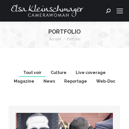
Search:
PORTFOLIO
Accueil
Portfolio
Vous êtes ici :
Tout voir
Culture
Live coverage
Magazine
News
Reportage
Web-Doc