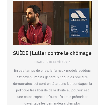
SUÈDE | Lutter contre le chômage
News
13 septembre 2014
En ces temps de crise, le fameux modèle suédois
est devenu moins généreux : pour les sociaux-
démocrates, qui sont en tête dans les sondages, la
politique très libérale de la droite au pouvoir est
une catastrophe et n’aurait fait que précariser
davantage les demandeurs d’emploi.