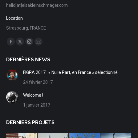
hello[at]elsakleinschmager.com
Location :
Strasbourg, FRANCE
Trouvez nous sur :
Facebook
X
Instagram
Mail
page
page
page
page
DERNIÈRES NEWS
opens
opens
opens
opens
in
in
in
in
FIGRA 2017 : « Nulle Part, en France » sélectionné
new
new
new
new
24 février 2017
window
window
window
window
Welcome !
1 janvier 2017
DERNIERS PROJETS