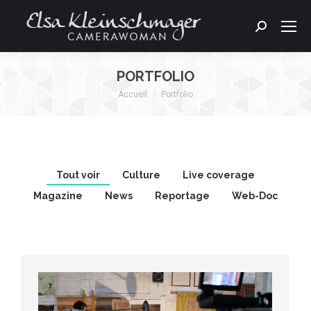
Search:
PORTFOLIO
Accueil
Portfolio
Vous êtes ici :
Tout voir
Culture
Live coverage
Magazine
News
Reportage
Web-Doc