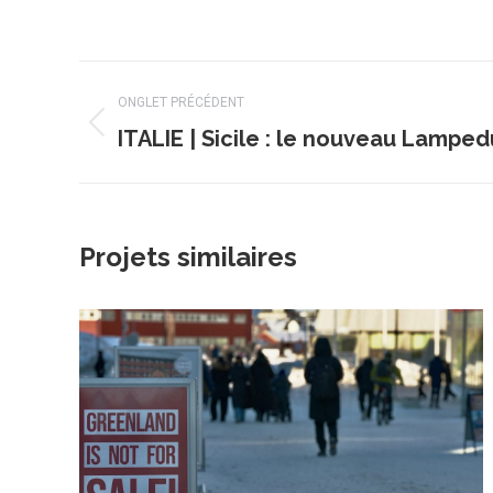
Navigation
ONGLET PRÉCÉDENT
de
ITALIE | Sicile : le nouveau Lampe
Onglet
précédent
commentaire
Projets similaires