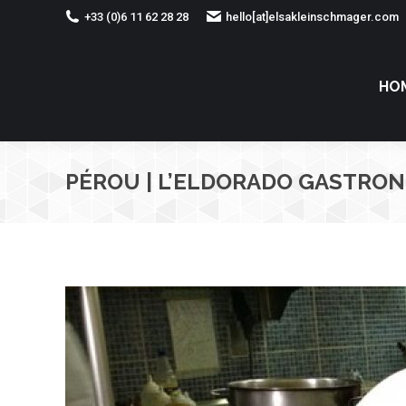
+33 (0)6 11 62 28 28
hello[at]elsakleinschmager.com
HO
PÉROU | L’ELDORADO GASTRON