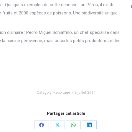
es… Quelques exemples de cette richesse : au Pérou, il existe
 fruits et 2000 espèces de poissons. Une biodiversité unique
n culinaire : Pedro Miguel Schiaffino, un chef spécialisé dans
la cuisine péruvienne, mais aussi les petits producteurs et les
Category:
Reportage
3 juillet 2014
Partager cet article
Share
Share
Share
Share