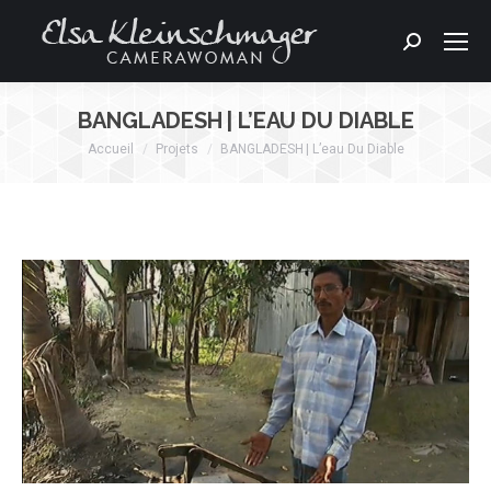
Search:
BANGLADESH | L’EAU DU DIABLE
Accueil
Projets
BANGLADESH | L’eau Du Diable
Vous êtes ici :