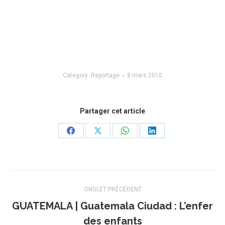
Category:
Reportage
8 mars 2010
Partager cet article
Share
Share
Share
Share
on
on
on
on
Facebook
X
WhatsApp
LinkedIn
Navigation
ONGLET PRÉCÉDENT
de
GUATEMALA | Guatemala Ciudad : L’enfer
Onglet
des enfants