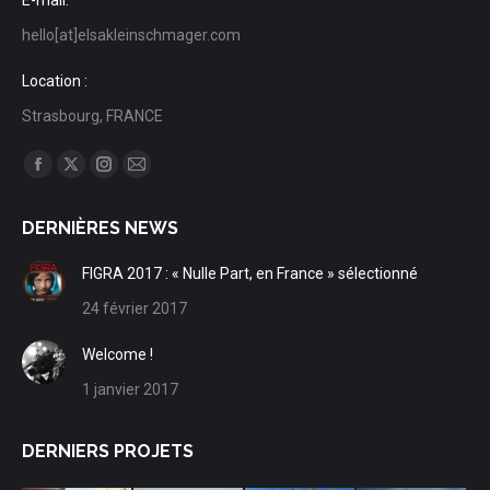
E-mail:
hello[at]elsakleinschmager.com
Location :
Strasbourg, FRANCE
Trouvez nous sur :
Facebook
X
Instagram
Mail
page
page
page
page
DERNIÈRES NEWS
opens
opens
opens
opens
in
in
in
in
FIGRA 2017 : « Nulle Part, en France » sélectionné
new
new
new
new
24 février 2017
window
window
window
window
Welcome !
1 janvier 2017
DERNIERS PROJETS