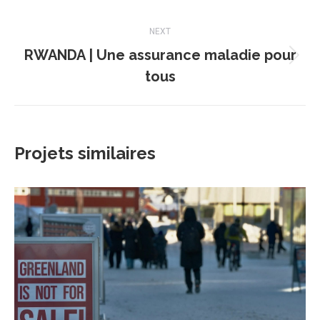
commentaire
précédent
NEXT
RWANDA | Une assurance maladie pour
Projets
tous
similaires
Projets similaires