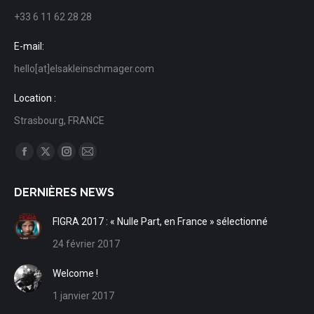
+33 6 11 62 28 28
E-mail:
hello[at]elsakleinschmager.com
Location :
Strasbourg, FRANCE
Trouvez nous sur :
Facebook
X
Instagram
Mail
page
page
page
page
DERNIÈRES NEWS
opens
opens
opens
opens
in
in
in
in
FIGRA 2017 : « Nulle Part, en France » sélectionné
new
new
new
new
24 février 2017
window
window
window
window
Welcome !
1 janvier 2017