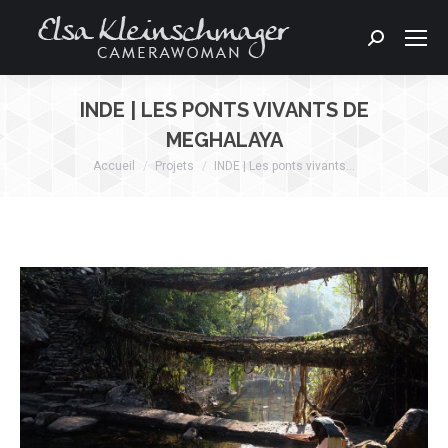
Search:
INDE | LES PONTS VIVANTS DE
MEGHALAYA
Accueil
Projets
INDE | Les ponts vivants…
Vous êtes ici :