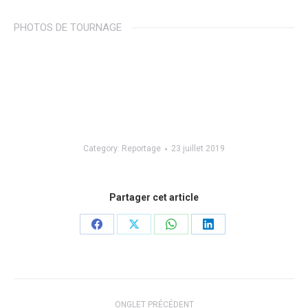
PHOTOS DE TOURNAGE
Category:
Reportage
23 juillet 2019
Partager cet article
Share
Share
Share
Share
on
on
on
on
Facebook
X
WhatsApp
LinkedIn
Navigation
ONGLET PRÉCÉDENT