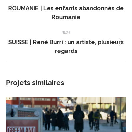
de
ROUMANIE | Les enfants abandonnés de
Onglet
commentaire
Roumanie
précédent
NEXT
SUISSE | René Burri : un artiste, plusieurs
Projets
regards
similaires
Projets similaires